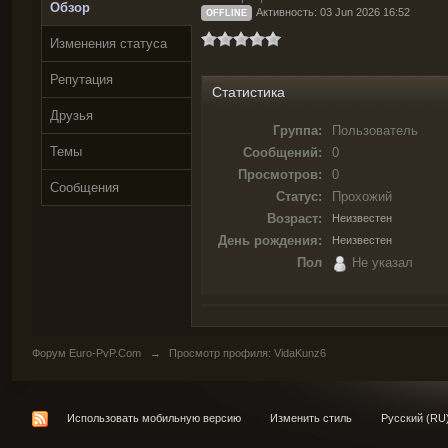
Обзор
Активность: 03 Jun 2026 16:52
OFFLINE
Изменения статуса
Репутация
Статистика
Друзья
Группа:
Пользователь
Темы
Сообщений:
0
Просмотров:
0
Сообщения
Статус:
Прохожий
Возраст:
Неизвестен
День рождения:
Неизвестен
Пол
Не указал
Форум Euro-PvP.Com
→
Просмотр профиля: VidaKunz6
Использовать мобильную версию
Изменить стиль
Русский (RU