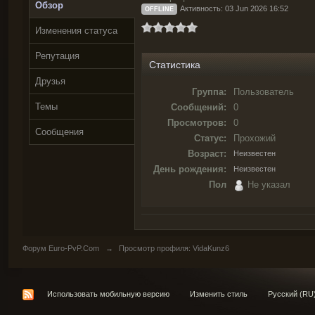
Обзор
Активность: 03 Jun 2026 16:52
OFFLINE
Изменения статуса
Репутация
Статистика
Друзья
Группа:
Пользователь
Темы
Сообщений:
0
Просмотров:
0
Сообщения
Статус:
Прохожий
Возраст:
Неизвестен
День рождения:
Неизвестен
Пол
Не указал
Форум Euro-PvP.Com
→
Просмотр профиля: VidaKunz6
Использовать мобильную версию
Изменить стиль
Русский (RU