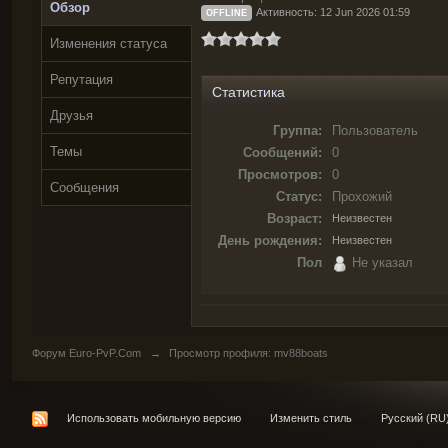
Обзор
Активность: 12 Jun 2026 01:59
OFFLINE
Изменения статуса
Репутация
Статистика
Друзья
Группа:
Пользователь
Темы
Сообщений:
0
Просмотров:
0
Сообщения
Статус:
Прохожий
Возраст:
Неизвестен
День рождения:
Неизвестен
Пол
Не указал
Форум Euro-PvP.Com
→
Просмотр профиля: mv88boats
Использовать мобильную версию
Изменить стиль
Русский (RU