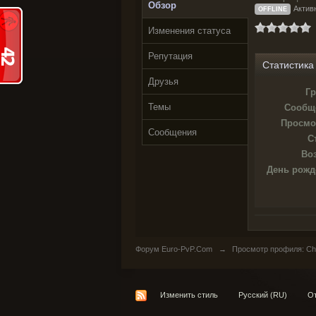
Обзор
Активн
OFFLINE
Изменения статуса
Репутация
Статистика
Друзья
Гр
Темы
Сообщ
Просмо
Сообщения
С
Воз
День рожд
Форум Euro-PvP.Com
→
Просмотр профиля: Chr
Изменить стиль
Русский (RU)
От