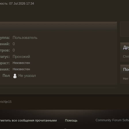
ость: 07 Jul 2026 17:34
уппа:
Пользователь
ений:
0
Др
тров:
0
татус:
Прохожий
Chr
раст:
Неизвестен
ения:
По
Неизвестен
Пол
Не указал
Нет
isNje15
Community Forum Softw
метить все сообщения прочитанными
Помощь