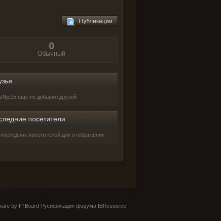
Публикации
0
Обычный
узья
isNje15 еще не добавил друзей
следние посетители
 последних посетителей для отображения
are by IP.Board
Русификация форума IBResource