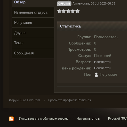
Обзор
Активность: 08 Jul 2026 06:53
OFFLINE
Изменения статуса
Репутация
Статистика
Друзья
Группа:
Пользователь
Темы
Сообщений:
0
Просмотров:
0
Сообщения
Статус:
Прохожий
Возраст:
Неизвестен
День рождения:
Неизвестен
Пол
Не указал
Форум Euro-PvP.Com
→
Просмотр профиля: PhillipRas
Использовать мобильную версию
Изменить стиль
Русский (RU