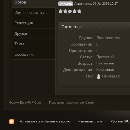
Обзор
Активность: 08 Jul 2026 10:27
OFFLINE
Изменения статуса
Репутация
Статистика
Друзья
Группа:
Пользователь
Темы
Сообщений:
0
Просмотров:
0
Сообщения
Статус:
Прохожий
Возраст:
Неизвестен
День рождения:
Неизвестен
Пол
Не указал
Форум Euro-PvP.Com
→
Просмотр профиля: LeviBarge
Использовать мобильную версию
Изменить стиль
Русский (RU