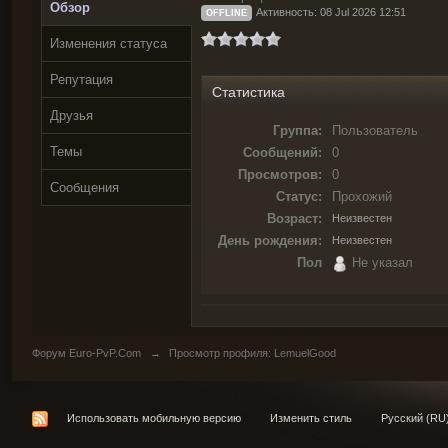
Обзор
Активность: 08 Jul 2026 12:51
OFFLINE
Изменения статуса
Репутация
Статистика
Друзья
Группа:
Пользователь
Темы
Сообщений:
0
Просмотров:
0
Сообщения
Статус:
Прохожий
Возраст:
Неизвестен
День рождения:
Неизвестен
Пол
Не указал
Форум Euro-PvP.Com
→
Просмотр профиля: LemuelGood
Использовать мобильную версию
Изменить стиль
Русский (RU