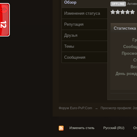
Обзор
Активн
OFFLINE
Изменения статуса
Репутация
Статистика
Друзья
Гр
Темы
Сообщ
Просмо
Сообщения
С
Воз
День рожд
Форум Euro-PvP.Com
→
Просмотр профиля: Joy
Изменить стиль
Русский (RU)
От