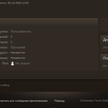
ость: 08 Jul 2026 12:59
уппа:
Пользователь
ений:
0
Др
тров:
0
татус:
Прохожий
Joy
раст:
Неизвестен
ения:
По
Неизвестен
Пол
Не указал
Нет
ceBling
Community Forum Softw
метить все сообщения прочитанными
Помощь