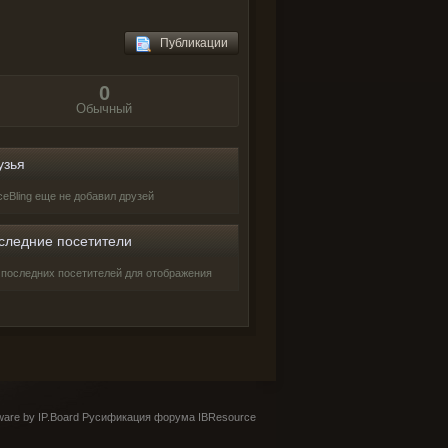
Публикации
0
Обычный
узья
ceBling еще не добавил друзей
следние посетители
 последних посетителей для отображения
are by IP.Board
Русификация форума IBResource