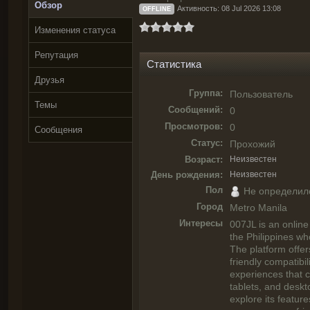
Обзор
Активность: 08 Jul 2026 13:08
OFFLINE
Изменения статуса
Репутация
Статистика
Друзья
Группа:
Пользователь
Темы
Сообщений:
0
Просмотров:
0
Сообщения
Статус:
Прохожий
Возраст:
Неизвестен
День рождения:
Неизвестен
Пол
Не определил
Город
Metro Manila
Интересы
007JL is an online
the Philippines wh
The platform offer
friendly compatibil
experiences that 
tablets, and deskto
explore its featur