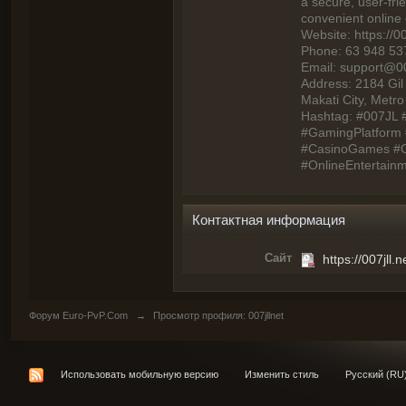
a secure, user-fri
convenient online
Website: https://00
Phone: 63 948 53
Email:
support@007
Address: 2184 Gil
Makati City, Metro
Hashtag: #007JL 
#GamingPlatform 
#CasinoGames #
#OnlineEntertainm
Контактная информация
Сайт
https://007jll.n
Форум Euro-PvP.Com
→
Просмотр профиля: 007jllnet
Использовать мобильную версию
Изменить стиль
Русский (RU