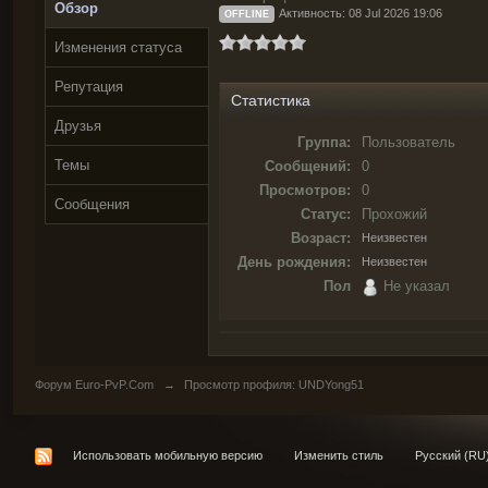
Обзор
Активность: 08 Jul 2026 19:06
OFFLINE
Изменения статуса
Репутация
Статистика
Друзья
Группа:
Пользователь
Темы
Сообщений:
0
Просмотров:
0
Сообщения
Статус:
Прохожий
Возраст:
Неизвестен
День рождения:
Неизвестен
Пол
Не указал
Форум Euro-PvP.Com
→
Просмотр профиля: UNDYong51
Использовать мобильную версию
Изменить стиль
Русский (RU