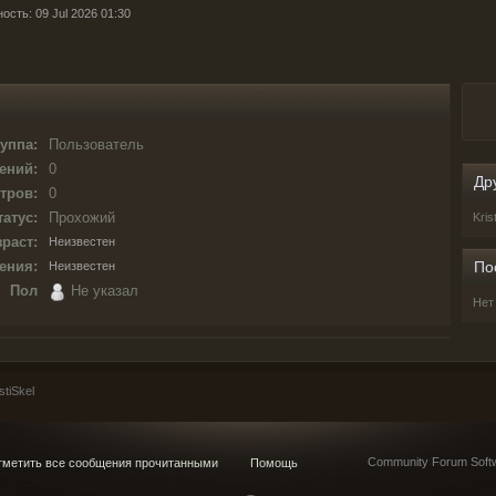
ость: 09 Jul 2026 01:30
уппа:
Пользователь
ений:
0
Др
тров:
0
татус:
Прохожий
Kris
раст:
Неизвестен
ения:
По
Неизвестен
Пол
Не указал
Нет
tiSkel
Community Forum Softw
метить все сообщения прочитанными
Помощь