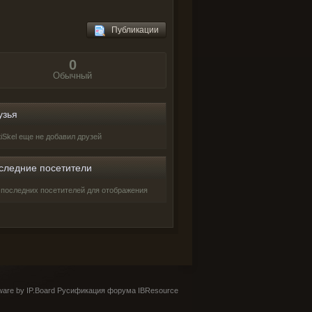
Публикации
0
Обычный
узья
tiSkel еще не добавил друзей
следние посетители
 последних посетителей для отображения
are by IP.Board
Русификация форума IBResource