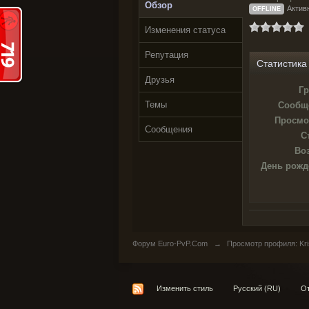
Обзор
Активн
OFFLINE
Изменения статуса
Репутация
Статистика
Друзья
Гр
Темы
Сообщ
Просмо
Сообщения
С
Воз
День рожд
Форум Euro-PvP.Com
→
Просмотр профиля: Kris
Изменить стиль
Русский (RU)
От