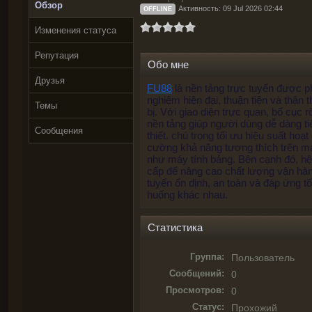
Обзор
Активность: 09 Jul 2026 02:44
OFFLINE
Изменения статуса
Репутация
Обо мне
Друзья
FU88
là nền tảng trực tuyến được ph
nghiệm hiện đại, thuận tiện và thân t
Темы
bị. Với giao diện trực quan, bố cục 
nền tảng giúp người dùng dễ dàng tiế
Сообщения
thiết. chú trọng tối ưu hiệu suất hoạt
cường khả năng tương thích trên máy
như máy tính bảng. Bên cạnh đó, h
cấp để nâng cao chất lượng vận hà
tuyến ổn định, an toàn và đáp ứng tố
huống khác nhau.
Статистика
Группа:
Пользователь
Сообщений:
0
Просмотров:
0
Статус:
Прохожий