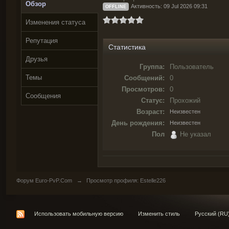
Обзор
Активность: 09 Jul 2026 09:31
OFFLINE
Изменения статуса
Репутация
Статистика
Друзья
Группа:
Пользователь
Темы
Сообщений:
0
Просмотров:
0
Сообщения
Статус:
Прохожий
Возраст:
Неизвестен
День рождения:
Неизвестен
Пол
Не указал
Форум Euro-PvP.Com
→
Просмотр профиля: Estelle226
Использовать мобильную версию
Изменить стиль
Русский (RU