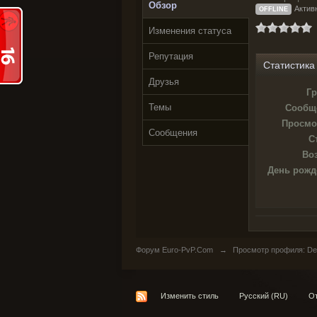
Обзор
Активн
OFFLINE
Изменения статуса
Репутация
Статистика
Друзья
Гр
Темы
Сообщ
Просмо
Сообщения
С
Воз
День рожд
Форум Euro-PvP.Com
→
Просмотр профиля: Del
Изменить стиль
Русский (RU)
От