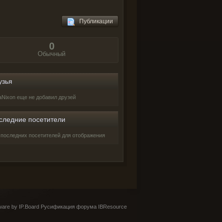
Публикации
0
Обычный
узья
laNixon еще не добавил друзей
следние посетители
 последних посетителей для отображения
are by IP.Board
Русификация форума IBResource