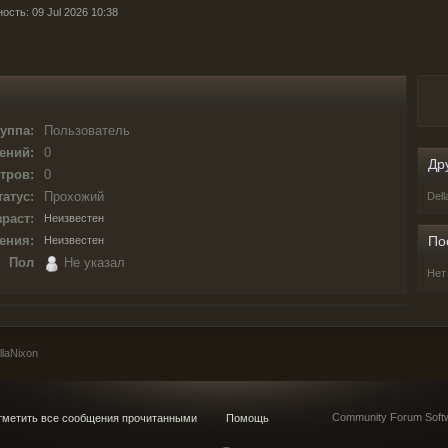
ость: 09 Jul 2026 10:38
уппа:
Пользователь
ений:
0
Др
тров:
0
татус:
Прохожий
Del
раст:
Неизвестен
ения:
По
Неизвестен
Пол
Не указал
Нет
laNixon
Community Forum Softw
метить все сообщения прочитанными
Помощь