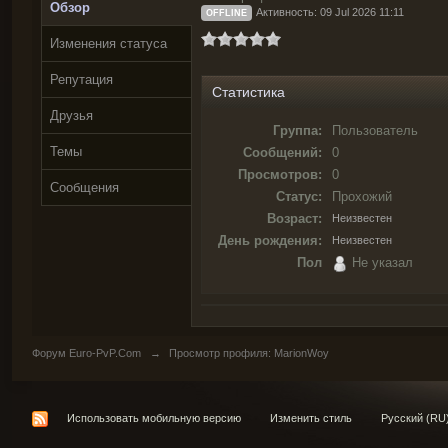
Обзор
Активность: 09 Jul 2026 11:11
OFFLINE
Изменения статуса
Репутация
Статистика
Друзья
Группа:
Пользователь
Темы
Сообщений:
0
Просмотров:
0
Сообщения
Статус:
Прохожий
Возраст:
Неизвестен
День рождения:
Неизвестен
Пол
Не указал
Форум Euro-PvP.Com
→
Просмотр профиля: MarionWoy
Использовать мобильную версию
Изменить стиль
Русский (RU