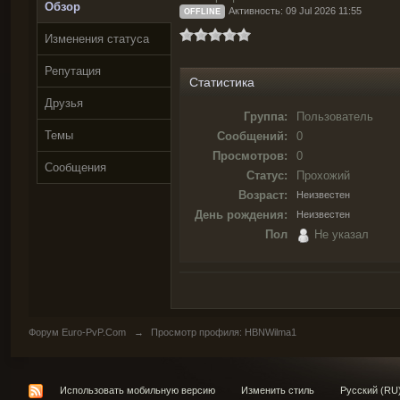
Обзор
Активность: 09 Jul 2026 11:55
OFFLINE
Изменения статуса
Репутация
Статистика
Друзья
Группа:
Пользователь
Темы
Сообщений:
0
Просмотров:
0
Сообщения
Статус:
Прохожий
Возраст:
Неизвестен
День рождения:
Неизвестен
Пол
Не указал
Форум Euro-PvP.Com
→
Просмотр профиля: HBNWilma1
Использовать мобильную версию
Изменить стиль
Русский (RU