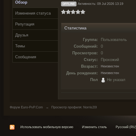
Обзор
Активность: 09 Jul 2026 13:19
OFFLINE
Изменения статуса
Репутация
Статистика
Друзья
Группа:
Пользователь
Темы
Сообщений:
0
Просмотров:
0
Сообщения
Статус:
Прохожий
Возраст:
Неизвестен
День рождения:
Неизвестен
Пол
Не указал
Форум Euro-PvP.Com
→
Просмотр профиля: Norris20I
Использовать мобильную версию
Изменить стиль
Русский (RU