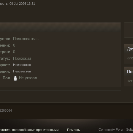
ость: 09 Jul 2026 13:31
уппа:
Пользователь
ений:
0
Др
тров:
0
татус:
Прохожий
Kit
раст:
Неизвестен
ения:
По
Неизвестен
Пол
Не указал
Нет
9263064
Community Forum Softw
метить все сообщения прочитанными
Помощь