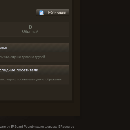
Публикации
0
Обычный
узья
9263064 еще не добавил друзей
следние посетители
 последних посетителей для отображения
are by IP.Board
Русификация форума IBResource