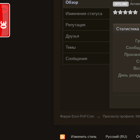
Обзор
Активн
OFFLINE
Изменения статуса
Репутация
Статистика
Друзья
Гр
Темы
Сообщ
Просмо
Сообщения
С
Воз
День рожд
Форум Euro-PvP.Com
→
Просмотр профиля: Kit
Изменить стиль
Русский (RU)
От