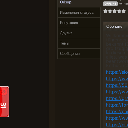
Обзор
Активн
OFFLINE
Изменения статуса
Репутация
Обо мне
Друзья
Willkomme
führenden 
Темы
bekannt fü
großzügig
In diesem 
Сообщения
alles, was
beantwort
Enthusiast
https://s
https://ww
https://5
https://ww
https://g
https://fo
https://pa
https://ww
https://ci