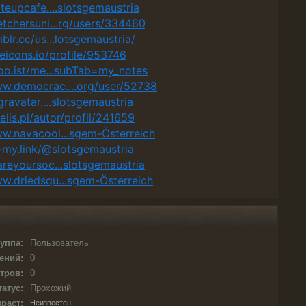
iteupcafe....slotsgemaustria
etchersuni...rg/users/334460
mblr.cc/us...lotsgemaustria/
eeicons.io/profile/953746
iloo.ist/me...subTab=my_notes
ww.democrac....org/user/52738
.gravatar....slotsgemaustria
telis.pl/autor/profil/241659
ww.navacool...sgem-Österreich
s-my.link/@slotsgemaustria
areyoursoc...slotsgemaustria
ww.driedsqu...sgem-Österreich
уппа:
Пользователь
ений:
0
тров:
0
татус:
Прохожий
раст:
Неизвестен