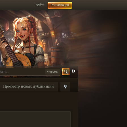
Войти
Регистрация
Форумы
Просмотр новых публикаций