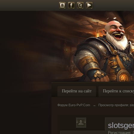
Перейти на сайт
Перейти к списк
Форум Euro-PvP.Com
→
Просмотр профиля: slo
slotsge
Регистрация: 