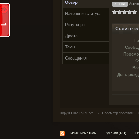
Обзор
Актив
OFFLINE
Изменения статуса
Репутация
Статистика
Друзья
Гр
Темы
Сообщ
Просмо
Сообщения
С
Воз
День рожд
Форум Euro-PvP.Com
→
Просмотр профиля: C-
Изменить стиль
Русский (RU)
От