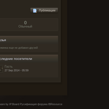
Публикации
0
Обычный
узья
ежинка еще не добавил друзей
следние посетители
Гость
27 Sep 2014 - 05:59
are by IP.Board
Русификация форума IBResource