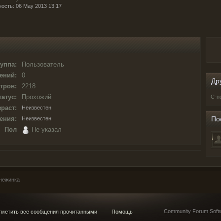
ность: 06 May 2013 13:17
уппа:
Пользователь
ений:
0
Др
тров:
2218
татус:
Прохожий
C-н
раст:
Неизвестен
ения:
По
Неизвестен
Пол
Не указал
нежинка
Community Forum Softw
метить все сообщения прочитанными
Помощь