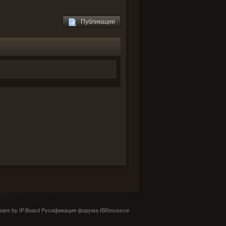
Публикации
are by IP.Board
Русификация форума IBResource