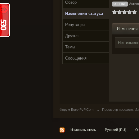
Обзор
Активн
OFFLINE
Изменения статуса
Репутация
Изменения 
Друзья
Нет измене
Темы
Сообщения
Форум Euro-PvP.Com
→
Просмотр профиля: Изм
Изменить стиль
Русский (RU)
От