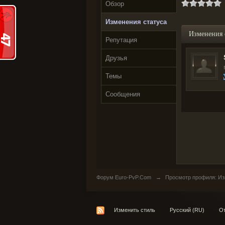
Обзор
Изменения статуса
Изменения 
Репутация
Друзья
Темы
Сообщения
Форум Euro-PvP.Com
→
Просмотр профиля: Из
Изменить стиль
Русский (RU)
От