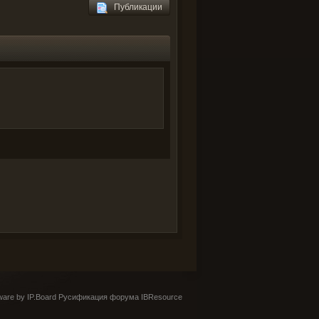
Публикации
are by IP.Board
Русификация форума IBResource