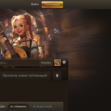
Войти
Регистрация
Форумы
Просмотр новых публикаций
ядок
по убыванию
по возрастанию