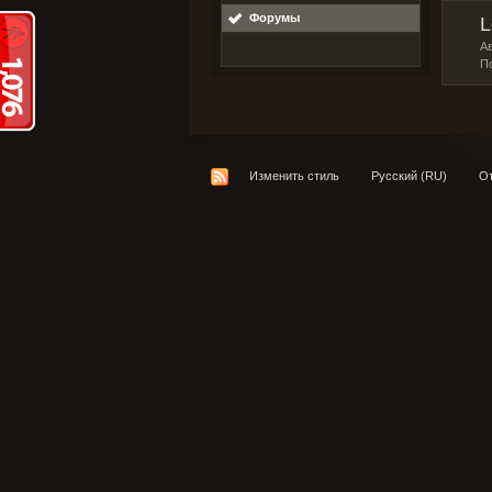
Форумы
L
А
П
Изменить стиль
Русский (RU)
От