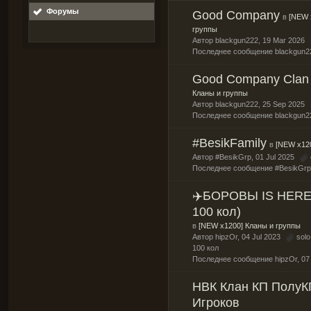
Форумы
Good Company
в
[NEW 
группы
Автор
blackgun222
, 19 Mar 2026
Последнее сообщение
blackgun2
Good Company Clan
Кланы и группы
Автор
blackgun222
, 25 Sep 2025
Последнее сообщение
blackgun2
#BesikFamily
в
[NEW x120
Автор
#BesikGrp
, 01 Jul 2025
Последнее сообщение
#BesikGrp
✈️БОРОВЫ IS HERE 
100 кол)
в
[NEW x1200] Кланы и группы
Автор
hipzOr
, 04 Jul 2023
solo
100 кол
Последнее сообщение
hipzOr
,
07
НВК Клан КП ПолуК
Игроков