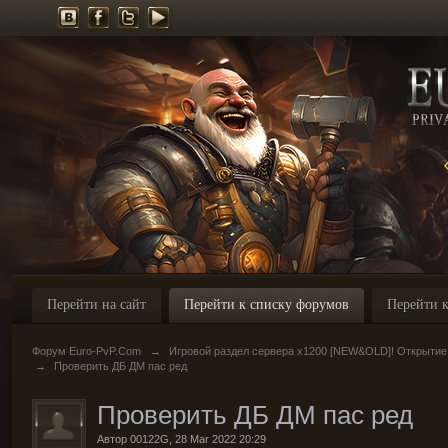
Перейти на сайт
Перейти к списку форумов
Перейти к
Форум Euro-PvP.Com
→
Игровой раздел сервера х1200 [NEW&OLD]! Открытие
→
Проверить ДБ ДМ пас ред
Проверить ДБ ДМ пас ред
Автор
00122G
,
28 Mar 2022 20:29