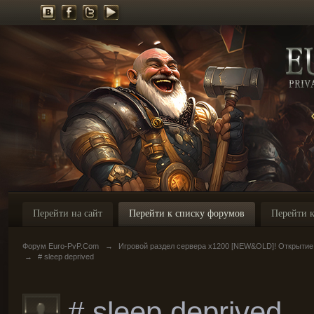
Перейти на сайт
Перейти к списку форумов
Перейти к
Форум Euro-PvP.Com
→
Игровой раздел сервера х1200 [NEW&OLD]! Открытие
→
# sleep deprived
# sleep deprived