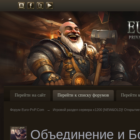
Перейти на сайт
Перейти к списку форумов
Перейти к
Форум Euro-PvP.Com
→
Игровой раздел сервера х1200 [NEW&OLD]! Открытие
Объединение и Бо