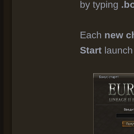
by typing
.b
Each
new c
Start
launch 