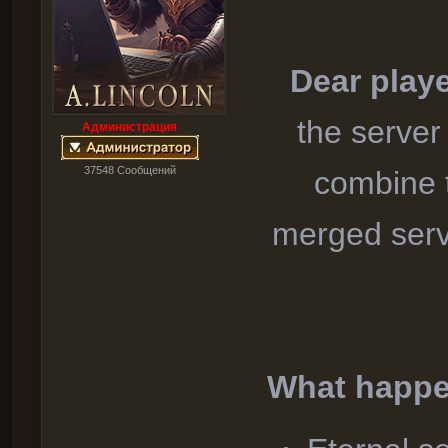
Dear playe
the serve
Администрация
37548 Cообщений
combine 
merged serve
What happe