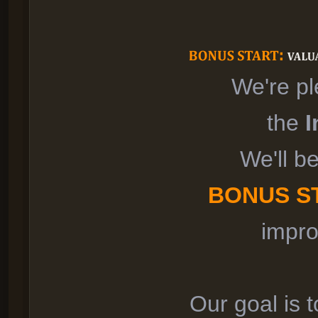
We're pl
the
I
We'll b
BONUS S
impro
Our goal is t