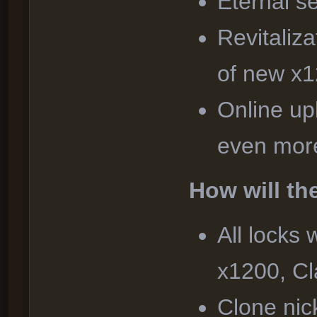
Eternal s
Revitaliza
of new x1
Online upli
even more
How will the
All locks
x1200, Cl
Clone nic