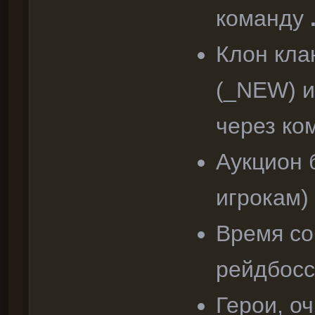
команду
Клон кла
(_NEW) и
через ко
Аукцион 
игрокам)
Время со
рейдбосс
Герои, о