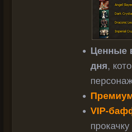
Ценные 
дня
, кот
персона
Премиум
VIP-баф
прокачку