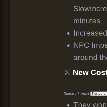
SlowIncre
minutes.
Increased
NPC Impe
around the
⚔
New Cos
Скрытый текст
They won'