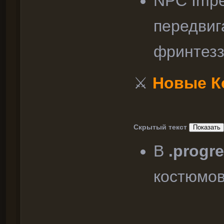
NPC Imper
передвиг
фринтезз
⚔
Новые 
Скрытый текст
В
.progr
костюмов