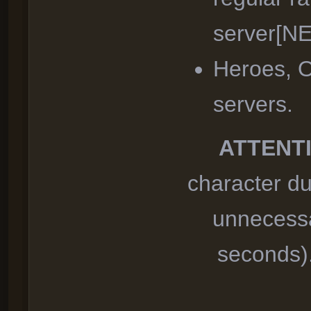
server[N
Heroes, O
servers.
ATTENT
character du
unnecessa
seconds).