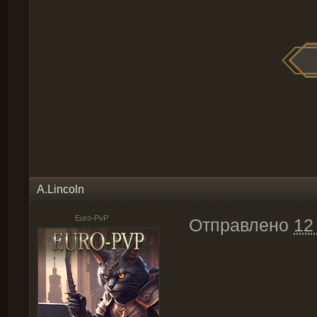
A.Lincoln
Euro-PvP
Отправлено
12