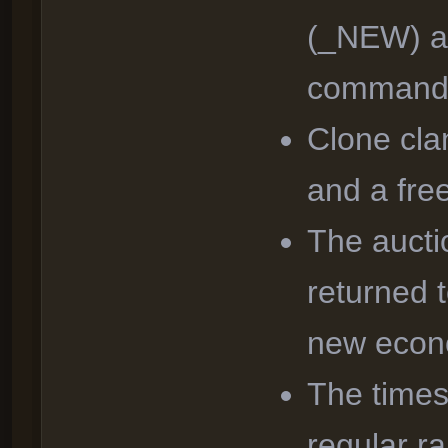
(_NEW) an
comman
Clone cla
and a fr
The auctio
returned t
new econ
The times
regular r