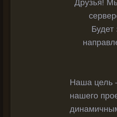
Друзья! М
серве
Будет
направл
Наша цель 
нашего про
динамичным