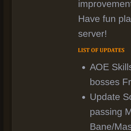
improvement
Have fun pla
server!
АОЕ Skills
bosses F
Update So
passing 
Bane/Mas