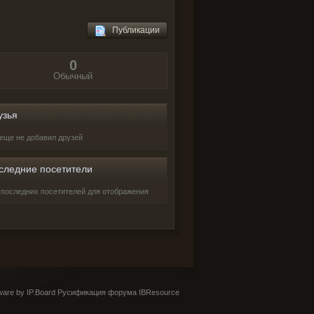
Публикации
0
Обычный
узья
o еще не добавил друзей
следние посетители
 последних посетителей для отображения
are by IP.Board
Русификация форума IBResource