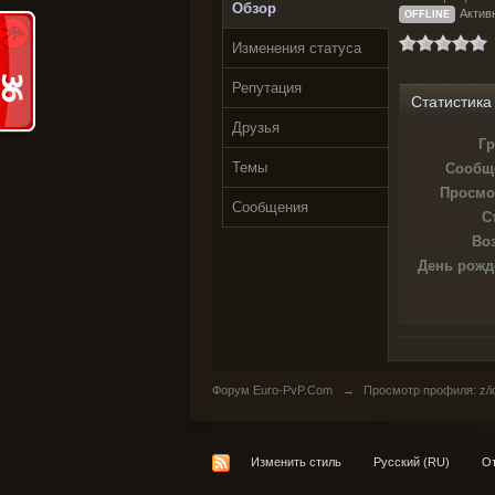
Обзор
Активн
OFFLINE
Изменения статуса
Репутация
Статистика
Друзья
Гр
Темы
Сообщ
Просмо
Сообщения
С
Воз
День рожд
Форум Euro-PvP.Com
→
Просмотр профиля: z/i
Изменить стиль
Русский (RU)
От