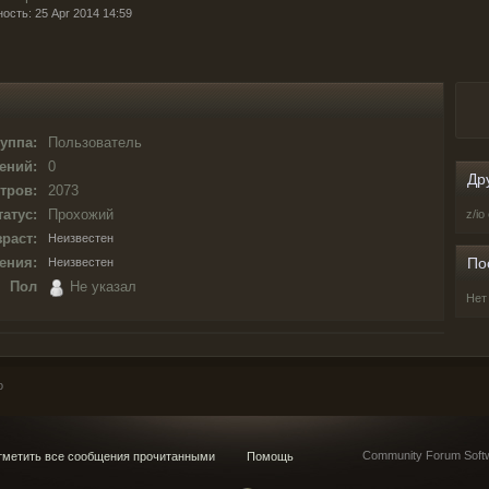
ость: 25 Apr 2014 14:59
уппа:
Пользователь
ений:
0
Др
тров:
2073
татус:
Прохожий
z/i
раст:
Неизвестен
ения:
По
Неизвестен
Пол
Не указал
Нет
o
Community Forum Softw
метить все сообщения прочитанными
Помощь