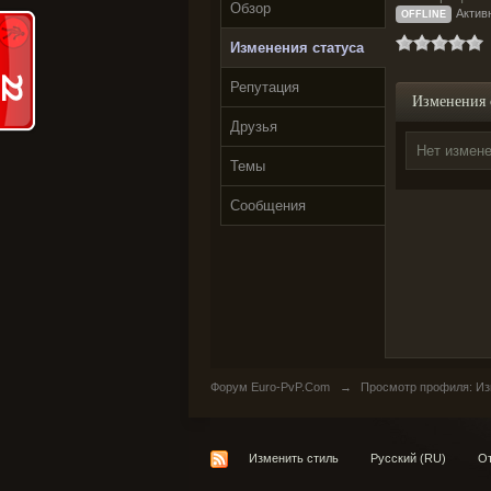
Обзор
Активн
OFFLINE
Изменения статуса
Репутация
Изменения 
Друзья
Нет измене
Темы
Сообщения
Форум Euro-PvP.Com
→
Просмотр профиля: Изм
Изменить стиль
Русский (RU)
От