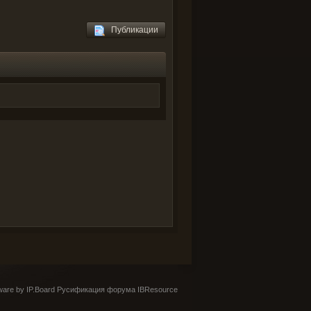
Публикации
are by IP.Board
Русификация форума IBResource