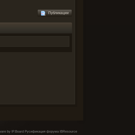
Публикации
are by IP.Board
Русификация форума IBResource