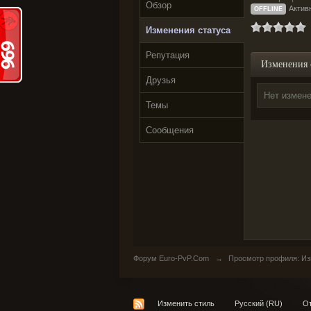
Обзор
Актив
OFFLINE
Изменения статуса
Репутация
Изменения 
Друзья
Нет измене
Темы
Сообщения
Форум Euro-PvP.Com
→
Просмотр профиля: Из
Изменить стиль
Русский (RU)
От