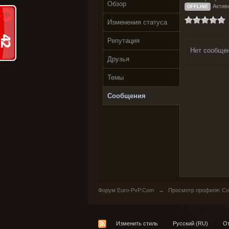
Обзор
Актив
OFFLINE
Изменения статуса
Репутация
Нет сообще
Друзья
Темы
Сообщения
Форум Euro-PvP.Com
→
Просмотр профиля: Со
Изменить стиль
Русский (RU)
От