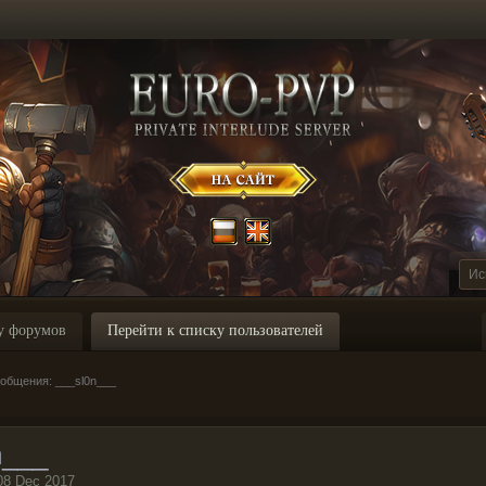
у форумов
Перейти к списку пользователей
общения: ___sl0n___
n___
08 Dec 2017