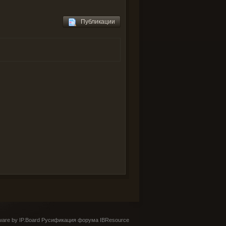
Публикации
are by IP.Board
Русификация форума IBResource