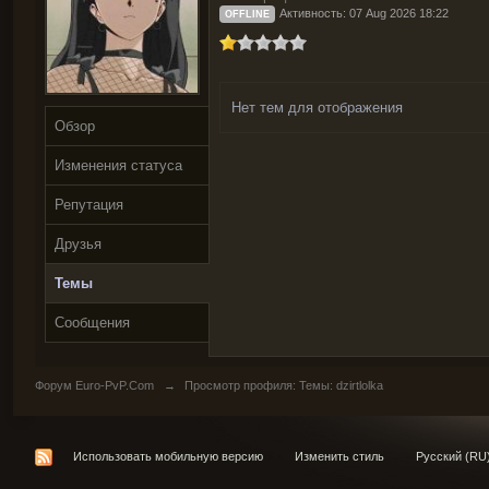
Активность: 07 Aug 2026 18:22
OFFLINE
Нет тем для отображения
Обзор
Изменения статуса
Репутация
Друзья
Темы
Сообщения
Форум Euro-PvP.Com
→
Просмотр профиля: Темы: dzirtlolka
Использовать мобильную версию
Изменить стиль
Русский (RU