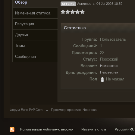
Обзор
Активность: 04 Jul 2026 10:59
OFFLINE
Изменения статуса
Репутация
Статистика
Друзья
Группа:
Пользователь
Темы
Сообщений:
1
Просмотров:
22
Сообщения
Статус:
Прохожий
Возраст:
Неизвестен
День рождения:
Неизвестен
Пол
Не указал
Форум Euro-PvP.Com
→
Просмотр профиля: Notorious
Использовать мобильную версию
Изменить стиль
Русский (RU