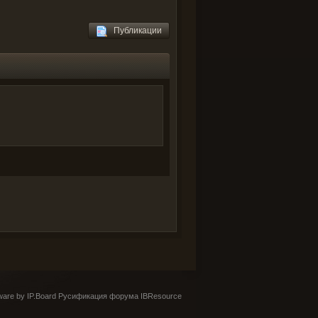
Публикации
are by IP.Board
Русификация форума IBResource