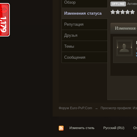
Обзор
Активн
OFFLINE
Изменения статуса
Репутация
Изменения 
Друзья
Темы
Сообщения
Форум Euro-PvP.Com
→
Просмотр профиля: Из
Изменить стиль
Русский (RU)
От