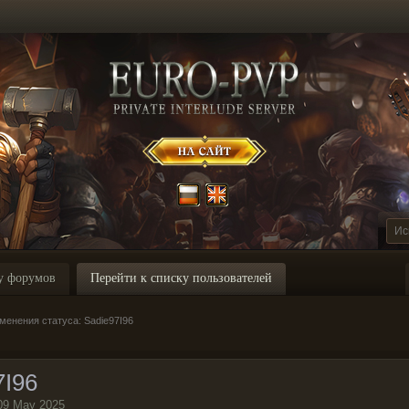
у форумов
Перейти к списку пользователей
енения статуса: Sadie97I96
7I96
09 May 2025