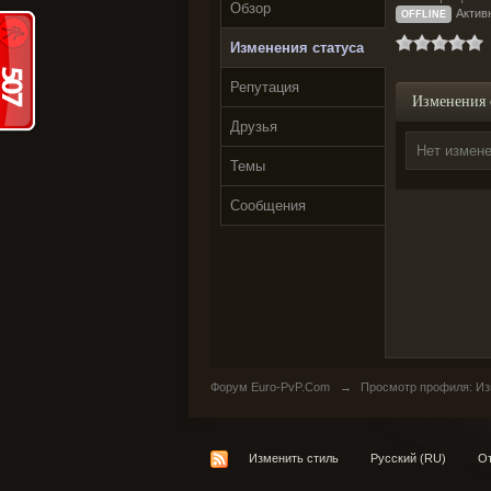
Обзор
Актив
OFFLINE
Изменения статуса
Репутация
Изменения 
Друзья
Нет измене
Темы
Сообщения
Форум Euro-PvP.Com
→
Просмотр профиля: Изм
Изменить стиль
Русский (RU)
От