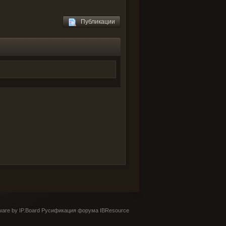
Публикации
are by IP.Board
Русификация форума IBResource