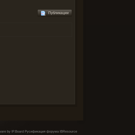
Публикации
are by IP.Board
Русификация форума IBResource