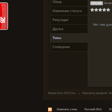
Обзор
Актив
OFFLINE
Изменения статуса
Репутация
Нет тем для
Друзья
Темы
Сообщения
Форум Euro-PvP.Com
→
Просмотр профиля: Те
Изменить стиль
Русский (RU)
От