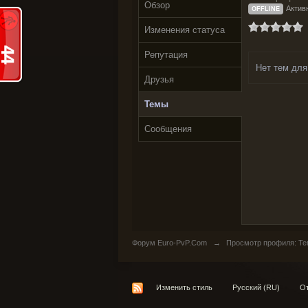
Обзор
Активн
OFFLINE
Изменения статуса
Репутация
Нет тем для
Друзья
Темы
Сообщения
Форум Euro-PvP.Com
→
Просмотр профиля: Те
Изменить стиль
Русский (RU)
От