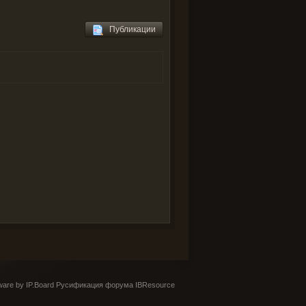
Публикации
are by IP.Board
Русификация форума IBResource