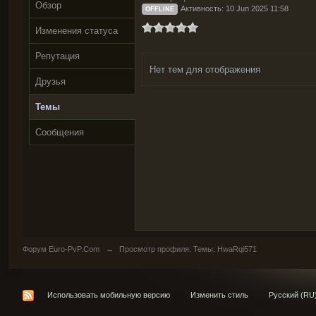
Обзор
Активность: 10 Jun 2025 11:58
OFFLINE
Изменения статуса
Репутация
Нет тем для отображения
Друзья
Темы
Сообщения
Форум Euro-PvP.Com
→
Просмотр профиля: Темы: HwaRqi571
Использовать мобильную версию
Изменить стиль
Русский (RU