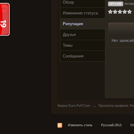
Обзор
Активн
OFFLINE
Изменения статуса
Репутация
Друзья
Нет записей
Темы
Сообщения
Форум Euro-PvP.Com
→
Просмотр профиля: Репу
Изменить стиль
Русский (RU)
От