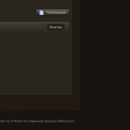
Публикации
Получил
are by IP.Board
Русификация форума IBResource