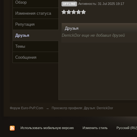
Обзор
Активность: 31 Jul 2025 19:17
OFFLINE
Изменения статуса
Репутация
Друзья
Друзья
DerrickDor еще не добавил друзей
Темы
Сообщения
Форум Euro-PvP.Com
→
Просмотр профиля: Друзья: DerrickDor
Использовать мобильную версию
Изменить стиль
Русский (RU