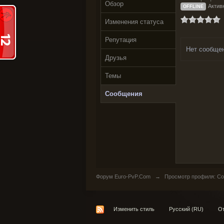
Обзор
Актив
OFFLINE
Изменения статуса
Репутация
Нет сообще
Друзья
Темы
Сообщения
Форум Euro-PvP.Com
→
Просмотр профиля: Со
Изменить стиль
Русский (RU)
От