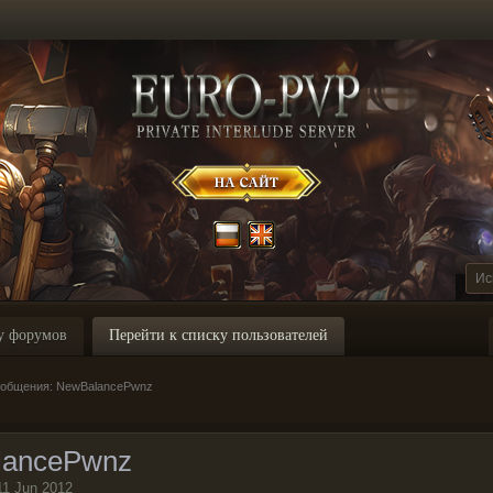
у форумов
Перейти к списку пользователей
ообщения: NewBalancePwnz
lancePwnz
11 Jun 2012