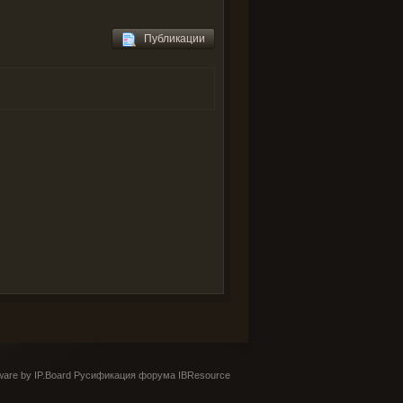
Публикации
are by IP.Board
Русификация форума IBResource