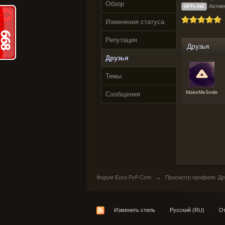
Обзор
Активн
OFFLINE
Изменения статуса
Репутация
Друзья
Друзья
Темы
MakeMeSmile
Сообщения
Форум Euro-PvP.Com
→
Просмотр профиля: Др
Изменить стиль
Русский (RU)
От