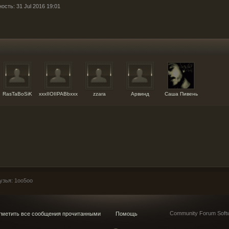
ость: 31 Jul 2016 19:01
RasTaBoSiK
xxxIIOIIPABbxxx
zzara
Арвинд
Саша Пивень
узья: 1oo5oo
Community Forum Softw
метить все сообщения прочитанными
Помощь