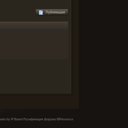
Публикации
are by IP.Board
Русификация форума IBResource