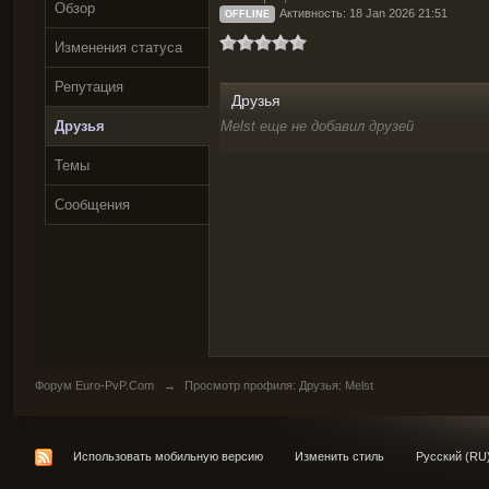
Обзор
Активность: 18 Jan 2026 21:51
OFFLINE
Изменения статуса
Репутация
Друзья
Друзья
Melst еще не добавил друзей
Темы
Сообщения
Форум Euro-PvP.Com
→
Просмотр профиля: Друзья: Melst
Использовать мобильную версию
Изменить стиль
Русский (RU