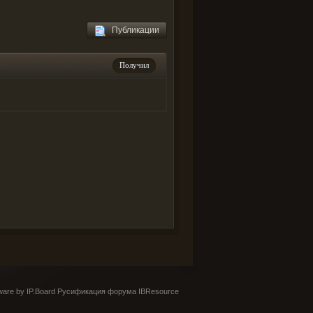
Публикации
Получил
are by IP.Board
Русификация форума IBResource