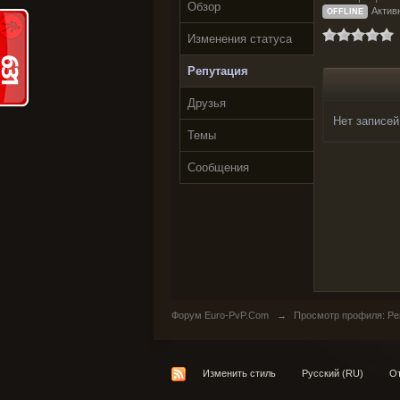
Обзор
Активн
OFFLINE
Изменения статуса
Репутация
Друзья
Нет записей
Темы
Сообщения
Форум Euro-PvP.Com
→
Просмотр профиля: Реп
Изменить стиль
Русский (RU)
От