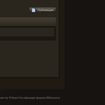
Публикации
are by IP.Board
Русификация форума IBResource