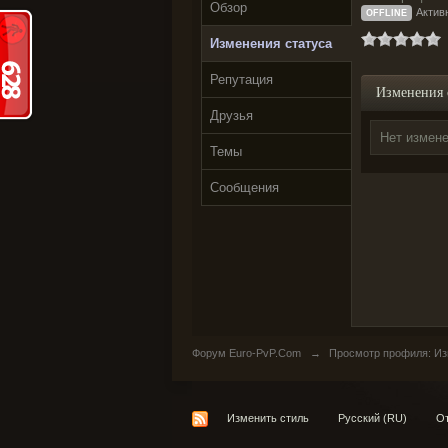
Обзор
Активн
OFFLINE
Изменения статуса
Репутация
Изменения 
Друзья
Нет измене
Темы
Сообщения
Форум Euro-PvP.Com
→
Просмотр профиля: Из
Изменить стиль
Русский (RU)
От