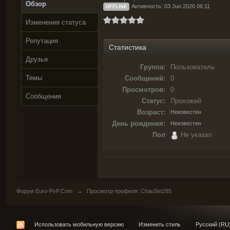
Обзор
Активность: 03 Jun 2026 06:11
OFFLINE
Изменения статуса
Репутация
Статистика
Друзья
Группа:
Пользователь
Темы
Сообщений:
0
Просмотров:
0
Сообщения
Статус:
Прохожий
Возраст:
Неизвестен
День рождения:
Неизвестен
Пол
Не указал
Форум Euro-PvP.Com
→
Просмотр профиля: ChauSet285
Использовать мобильную версию
Изменить стиль
Русский (RU