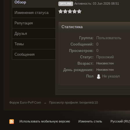
Обзор
Активность: 03 Jun 2026 08:51
OFFLINE
Изменения статуса
Репутация
Статистика
Друзья
Группа:
Пользователь
Темы
Сообщений:
0
Просмотров:
0
Сообщения
Статус:
Прохожий
Возраст:
Неизвестен
День рождения:
Неизвестен
Пол
Не указал
Форум Euro-PvP.Com
→
Просмотр профиля: benjaminlz10
Использовать мобильную версию
Изменить стиль
Русский (RU