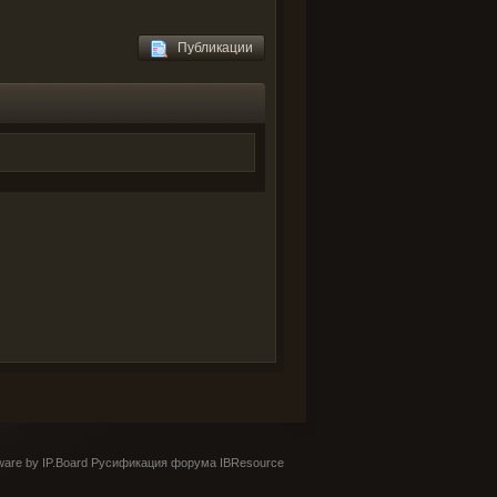
Публикации
are by IP.Board
Русификация форума IBResource