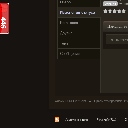
Обзор
Активн
OFFLINE
Изменения статуса
Репутация
Изменения 
Друзья
Нет измене
Темы
Сообщения
Форум Euro-PvP.Com
→
Просмотр профиля: Из
Изменить стиль
Русский (RU)
От