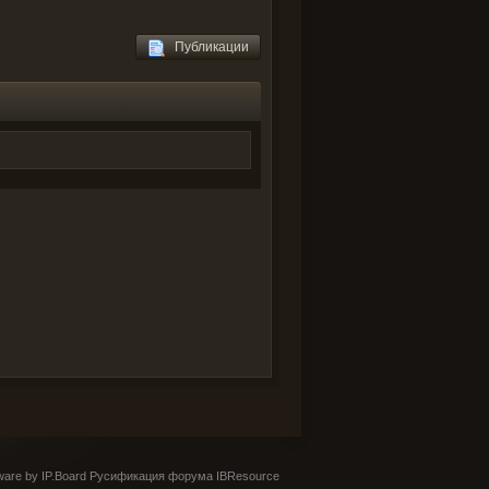
Публикации
are by IP.Board
Русификация форума IBResource