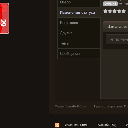
Обзор
Активн
OFFLINE
Изменения статуса
Репутация
Изменения 
Друзья
Нет измене
Темы
Сообщения
Форум Euro-PvP.Com
→
Просмотр профиля: Изм
Изменить стиль
Русский (RU)
От