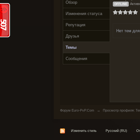
Обзор
Актив
OFFLINE
Изменения статуса
Репутация
Нет тем для
Друзья
Темы
Сообщения
Форум Euro-PvP.Com
→
Просмотр профиля: Те
Изменить стиль
Русский (RU)
От