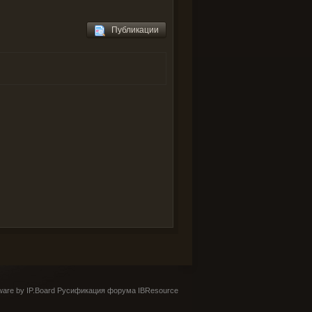
Публикации
are by IP.Board
Русификация форума IBResource